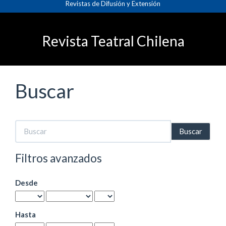
Revistas de Difusión y Extensión
Navegación
principal
Contenido
principal
Revista Teatral Chilena
Barra
lateral
Buscar
Buscar
artículos
por
Filtros avanzados
Desde
Hasta