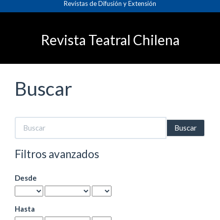
Revistas de Difusión y Extensión
Navegación
principal
Contenido
principal
Revista Teatral Chilena
Barra
lateral
Buscar
Buscar
artículos
por
Filtros avanzados
Desde
Hasta