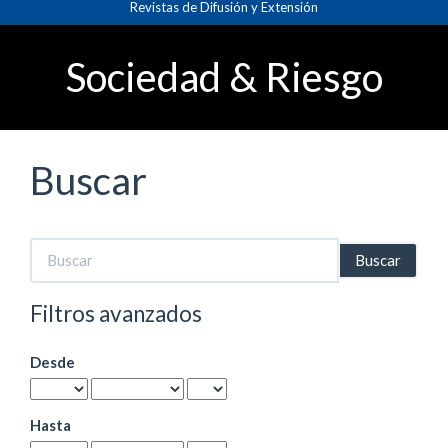
Revistas de Difusión y Extensión
Navegación
principal
Contenido
Sociedad & Riesgo
principal
Barra
lateral
Buscar
Buscar
artículos
por
Filtros avanzados
Desde
Hasta