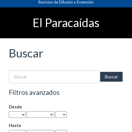
Revistas de Difusión y Extensión
Navegación
principal
Contenido
El Paracaídas
principal
Barra
lateral
Buscar
Buscar
artículos
por
Filtros avanzados
Desde
Hasta