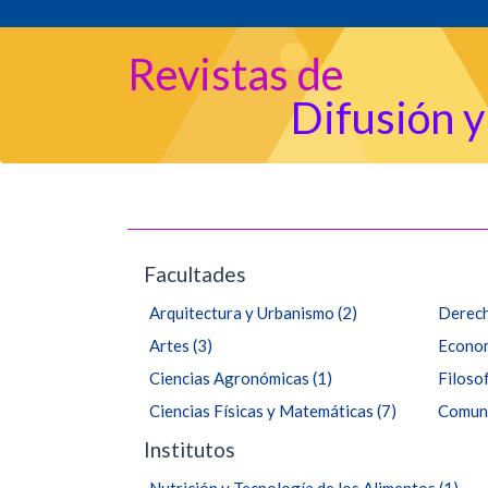
Navegación
principal
Contenido
Revistas de
principal
Difusión y
Barra
lateral
Facultades
Arquitectura y Urbanismo
(2)
Derec
Artes
(3)
Econom
Ciencias Agronómicas
(1)
Filoso
Ciencias Físicas y Matemáticas
(7)
Comuni
Institutos