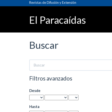
Navegación
Revistas de Difusión y Extensión
principal
Contenido
El Paracaídas
principal
Barra
lateral
Buscar
Buscar
artículos
por
Filtros avanzados
Desde
Hasta