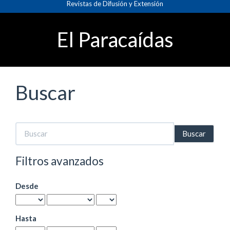
Revistas de Difusión y Extensión
Navegación
principal
Contenido
El Paracaídas
principal
Barra
lateral
Buscar
Buscar
artículos
por
Filtros avanzados
Desde
Hasta