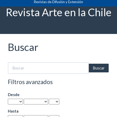
Revistas de Difusión y Extensión
Navegación
principal
Revista Arte en la Chile
Contenido
principal
Barra
lateral
Buscar
Buscar
artículos
por
Filtros avanzados
Desde
Hasta