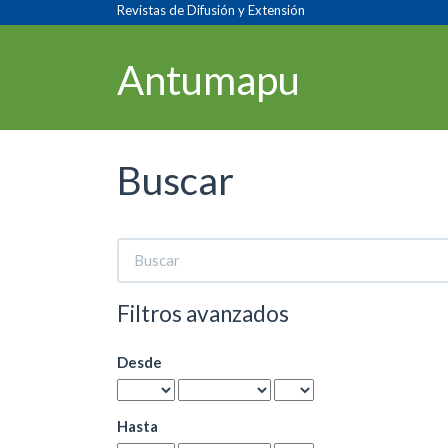
Navegación
Revistas de Difusión y Extensión
principal
Contenido
Antumapu
principal
Barra
lateral
Buscar
Buscar
artículos
por
Filtros avanzados
Desde
Hasta