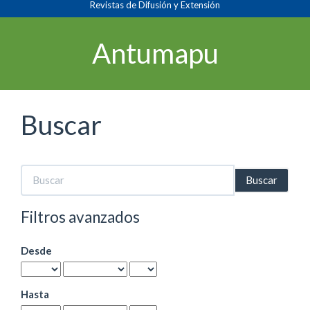
Revistas de Difusión y Extensión
Navegación
principal
Contenido
Antumapu
principal
Barra
lateral
Buscar
Buscar
artículos
por
Filtros avanzados
Desde
Hasta