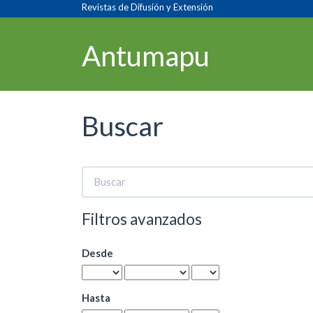
Navegación
Revistas de Difusión y Extensión
principal
Contenido
Antumapu
principal
Barra
lateral
Buscar
Buscar
artículos
por
Filtros avanzados
Desde
Hasta