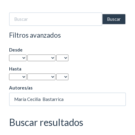
Buscar
artículos
por
Filtros avanzados
Desde
Hasta
Autores/as
Buscar resultados