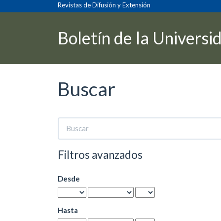
Navegación
Revistas de Difusión y Extensión
principal
Contenido
Boletín de la Universi
principal
Barra
lateral
Buscar
Buscar
artículos
por
Filtros avanzados
Desde
Hasta