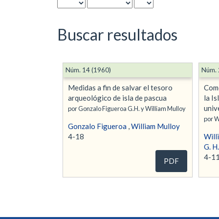
Buscar resultados
Núm. 14 (1960)
Núm. 
Medidas a fin de salvar el tesoro
Como
arqueológico de isla de pascua
la I
univ
por Gonzalo Figueroa G.H. y William Mulloy
por W
Gonzalo Figueroa
,
William Mulloy
4-18
Will
G. H.
4-1
PDF