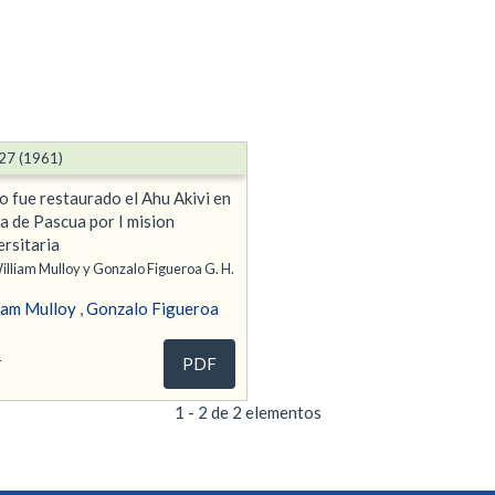
27 (1961)
 fue restaurado el Ahu Akivi en
sla de Pascua por I mision
ersitaria
illiam Mulloy y Gonzalo Figueroa G. H.
iam Mulloy
,
Gonzalo Figueroa
1
PDF
1 - 2 de 2 elementos