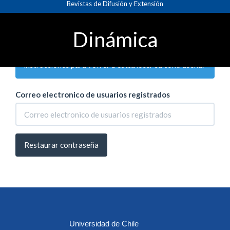
Revistas de Difusión y Extensión
Navegación
Inicio
Entrar
principal
Contenido
Dinámica
principal
Introduzca su cuenta de correo electrónico a
Barra
continuación y recibirá un correo con las
lateral
instrucciones para volver a establecer su contraseña.
Correo electronico de usuarios registrados
Restaurar contraseña
Universidad de Chile