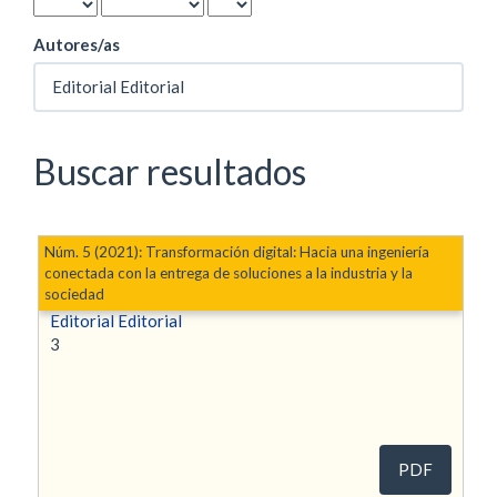
Autores/as
Buscar resultados
Núm. 5 (2021): Transformación digital: Hacia una ingeniería
conectada con la entrega de soluciones a la industria y la
Editorial
sociedad
Editorial Editorial
3
PDF