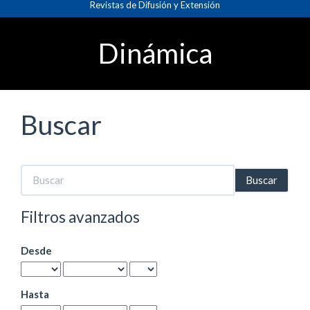
Revistas de Difusión y Extensión
Navegación
principal
Contenido
Dinámica
principal
Barra
lateral
Buscar
Buscar
artículos
por
Filtros avanzados
Desde
Hasta