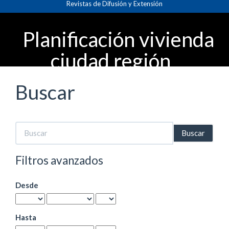
Revistas de Difusión y Extensión
Navegación
principal
Contenido
Planificación vivienda
principal
Barra
ciudad región
lateral
Buscar
Buscar
artículos
por
Filtros avanzados
Desde
Hasta