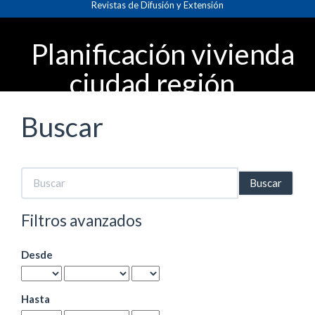
Revistas de Difusión y Extensión
Navegación
principal
Contenido
Planificación vivienda
principal
Barra
ciudad región
lateral
Buscar
Buscar
artículos
por
Filtros avanzados
Desde
Hasta