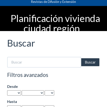
Revistas de Difusión y Extensión
Navegación
principal
Contenido
Planificación vivienda
principal
Barra
ciudad región
lateral
Buscar
Buscar
artículos
por
Filtros avanzados
Desde
Hasta