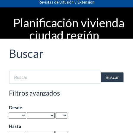
Revistas de Difusión y Extensión
Navegación
principal
Contenido
Planificación vivienda
principal
Barra
ciudad región
lateral
Buscar
Buscar
artículos
por
Filtros avanzados
Desde
Hasta