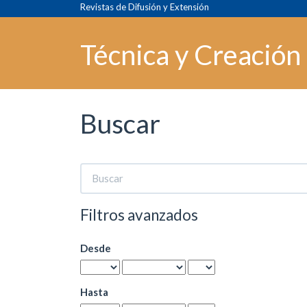
Navegación
Revistas de Difusión y Extensión
principal
Contenido
Técnica y Creación
principal
Barra
lateral
Buscar
Buscar
artículos
por
Filtros avanzados
Desde
Hasta