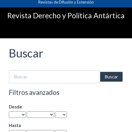
Revistas de Difusión y Extensión
Navegación
principal
Revista Derecho y Política Antártica
Contenido
principal
Barra
lateral
Buscar
Buscar
artículos
por
Filtros avanzados
Desde
Hasta