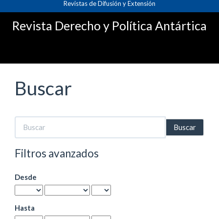
Revistas de Difusión y Extensión
Navegación
principal
Revista Derecho y Política Antártica
Contenido
principal
Barra
lateral
Buscar
Buscar
artículos
por
Filtros avanzados
Desde
Hasta