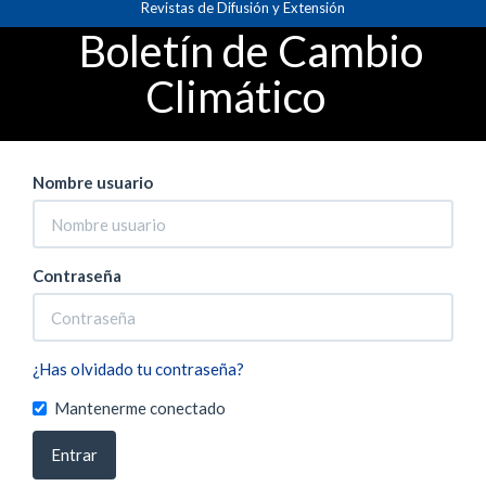
Revistas de Difusión y Extensión
Navegación
Inicio
Entrar
principal
Boletín de Cambio
Contenido
principal
Climático
Barra
lateral
Nombre usuario
Contraseña
¿Has olvidado tu contraseña?
Mantenerme conectado
Entrar