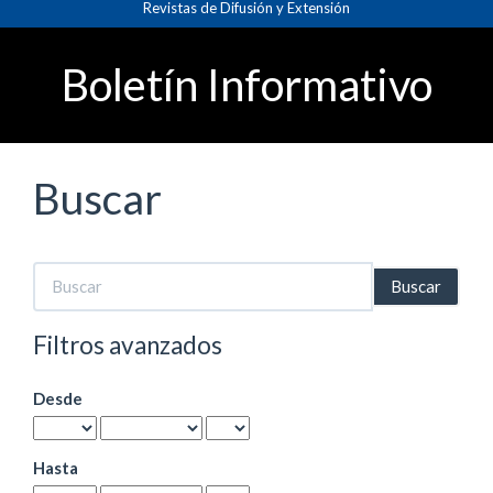
Revistas de Difusión y Extensión
Navegación
principal
Contenido
Boletín Informativo
principal
Barra
lateral
Buscar
Buscar
artículos
por
Filtros avanzados
Desde
Hasta