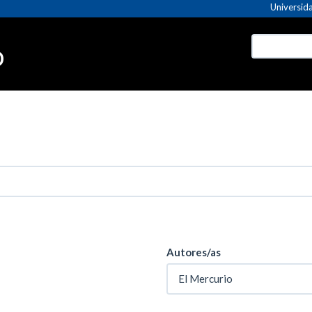
Universida
o
Autores/as