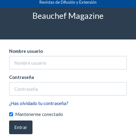
Revistas de Difusión y Extensión
Navegación
Inicio
Entrar
principal
Beauchef Magazine
Contenido
principal
Barra
lateral
Nombre usuario
Contraseña
¿Has olvidado tu contraseña?
Mantenerme conectado
Entrar