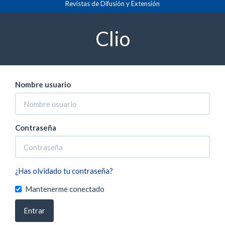
Revistas de Difusión y Extensión
Navegación
Inicio
Entrar
principal
Contenido
Clio
principal
Barra
lateral
Nombre usuario
Contraseña
¿Has olvidado tu contraseña?
Mantenerme conectado
Entrar