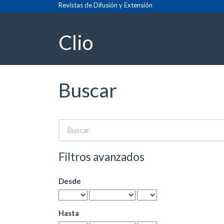
Navegación
Revistas de Difusión y Extensión
principal
Contenido
Clio
principal
Barra
lateral
Buscar
Buscar
artículos
por
Filtros avanzados
Desde
Hasta