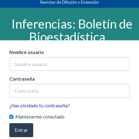
Revistas de Difusión y Extensión
Navegación
Inicio
Entrar
principal
Contenido
Inferencias: Boletín de
principal
Barra
Bioestadística
lateral
Nombre usuario
Contraseña
¿Has olvidado tu contraseña?
Mantenerme conectado
Entrar