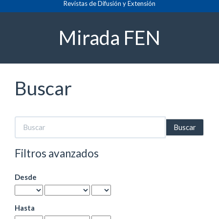
Revistas de Difusión y Extensión
Navegación
principal
Contenido
Mirada FEN
principal
Barra
lateral
Buscar
Buscar
artículos
por
Filtros avanzados
Desde
Hasta