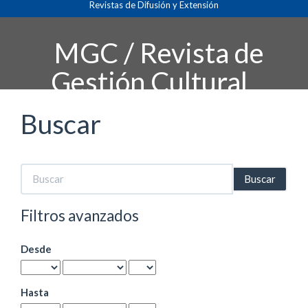
Revistas de Difusión y Extensión
Navegación
principal
Contenido
MGC / Revista de
principal
Barra
Gestión Cultural
lateral
Buscar
Buscar
artículos
por
Filtros avanzados
Desde
Hasta