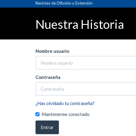
Navegación
Revistas de Difusión y Extensión
Inicio
Entrar
principal
Contenido
Nuestra Historia
principal
Barra
lateral
Nombre usuario
Contraseña
¿Has olvidado tu contraseña?
Mantenerme conectado
Entrar