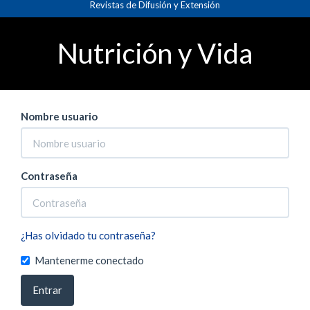
Revistas de Difusión y Extensión
Navegación
Inicio
Entrar
principal
Contenido
Nutrición y Vida
principal
Barra
lateral
Nombre usuario
Contraseña
¿Has olvidado tu contraseña?
Mantenerme conectado
Entrar