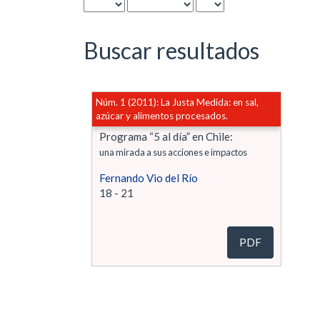
Buscar resultados
Núm. 1 (2011): La Justa Medida: en sal,
azúcar y alimentos procesados.
Programa “5 al día” en Chile:
una mirada a sus acciones e impactos
Fernando Vio del Río
18 - 21
PDF