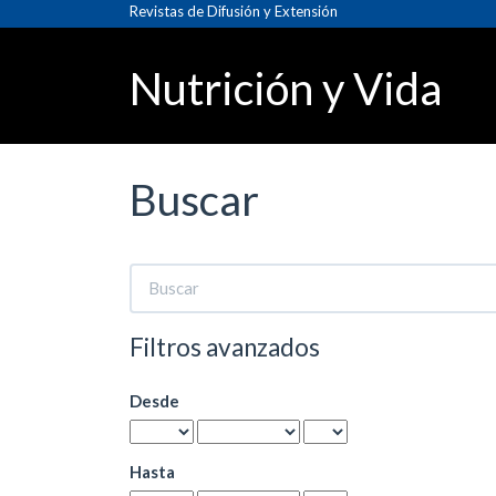
Navegación
Revistas de Difusión y Extensión
principal
Contenido
Nutrición y Vida
principal
Barra
lateral
Buscar
Buscar
artículos
por
Filtros avanzados
Desde
Hasta