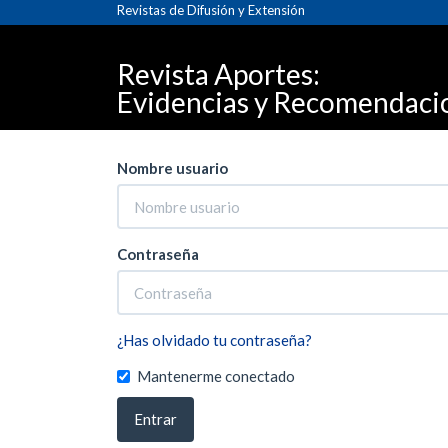
Navegación
Revistas de Difusión y Extensión
Inicio
Entrar
principal
Contenido
Revista Aportes:
principal
Barra
Evidencias y Recomendacion
lateral
Nombre usuario
Contraseña
¿Has olvidado tu contraseña?
Mantenerme conectado
Entrar