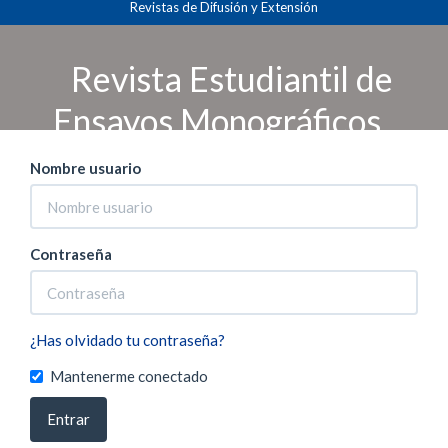
Revistas de Difusión y Extensión
Navegación
Inicio
Entrar
principal
Contenido
Revista Estudiantil de
principal
Barra
Ensayos Monográficos
lateral
Nombre usuario
Contraseña
¿Has olvidado tu contraseña?
Mantenerme conectado
Entrar