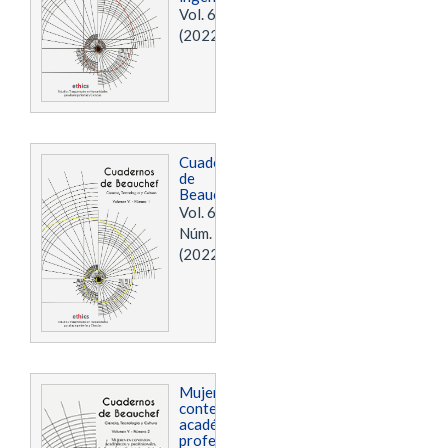
Vol. 6 Núm. 2
(2022)
Cuadernos
de
Beauchef
Vol. 6
Núm. 1
(2022)
Mujeres en
contextos
académicos y
profesionales.