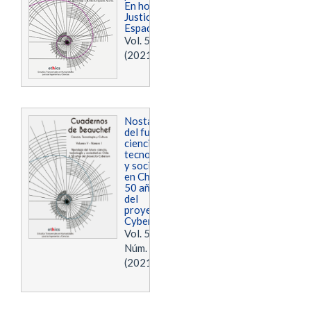
En homenaje a
Justicia
Espada Acuña
Vol. 5 Núm. 2
(2021)
Nostalgia
del futuro:
ciencia,
tecnología
y sociedad
en Chile. A
50 años
del
proyecto
Cybersyn
Vol. 5
Núm. 1
(2021)