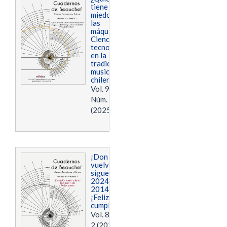
tiene
miedo a
las
máquinas?
Ciencia y
tecnología
en la
tradición
musical
chilena
Vol. 9
Núm. 1
(2025)
¡Don Nica
vuelve y
sigue!
2024-
2014=110.
¡Feliz
cumple!
Vol. 8 Núm.
2 (2024)