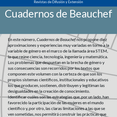
Revistas de Difusión y Extensión
principal
Contenido
Cuadernos de Beauchef
principal
Barra
lateral
En este número,
Cuadernos de Beauchef
nos propone diez
aproximaciones y experiencias muy variadas en torno a la
variable de género en el marco de la llamada área STEM,
la que reúne ciencia, tecnología, ingeniería y matemática.
Los problemas que despuntan en la brecha de género y
sus consecuencias son recorridos por los textos que
componen este volumen con la certeza de que son los
propios sistemas científicos, institucionales y educativos
los que producen, sostienen, distribuyen y legitiman las
desigualdades en la creación de conocimiento.
Identificar cuáles son las estrategias que, por un lado, han
favorecido la participación de las mujeres en el mundo
científico y, por otro, las claras limitaciones a las que se
ven sometidas, nos permitirá construir las prácticas que