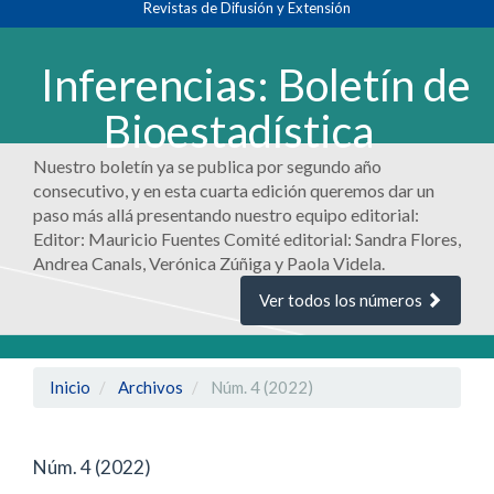
Revistas de Difusión y Extensión
principal
Contenido
principal
Inferencias: Boletín de
Barra
lateral
Bioestadística
Nuestro boletín ya se publica por segundo año
consecutivo, y en esta cuarta edición queremos dar un
paso más allá presentando nuestro equipo editorial:
Editor: Mauricio Fuentes Comité editorial: Sandra Flores,
Andrea Canals, Verónica Zúñiga y Paola Videla.
Ver todos los números
Inicio
Archivos
Núm. 4 (2022)
Núm. 4 (2022)