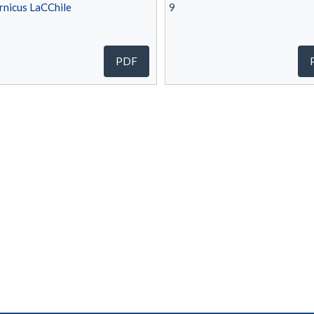
nicus LaCChile
9
PDF