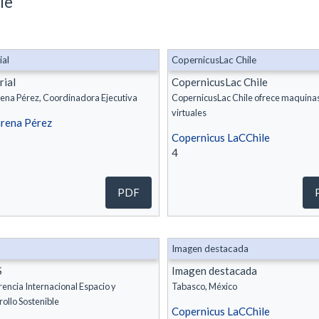
le
ial
CopernicusLac Chile
rial
CopernicusLac Chile
Macarena Pérez, Coordinadora Ejecutiva
CopernicusLac Chile ofrece maquina
virtuales
rena Pérez
Copernicus LaCChile
4
PDF
Imagen destacada
S
Imagen destacada
encia Internacional Espacio y
Tabasco, México
ollo Sostenible
Copernicus LaCChile