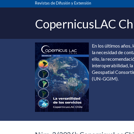
principal
Revistas de Difusión y Extensión
Contenido
principal
CopernicusLAC Ch
Barra
lateral
En los últimos años, 
la necesidad de cont
ello, la recomendaci
interoperabilidad, l
Geospatial Consorti
(UN-GGIM).