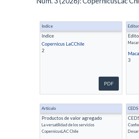
Núm. 3 (2026): CopernicusLac Chi
Indice
Editor
Indice
Edito
Copernicus LaCChile
2
Maca
3
PDF
Articulo
CEDS
Productos de valor agregado
CED
La versatilidad de los servicios
Confer
CopernicusLAC Chile
Desarr